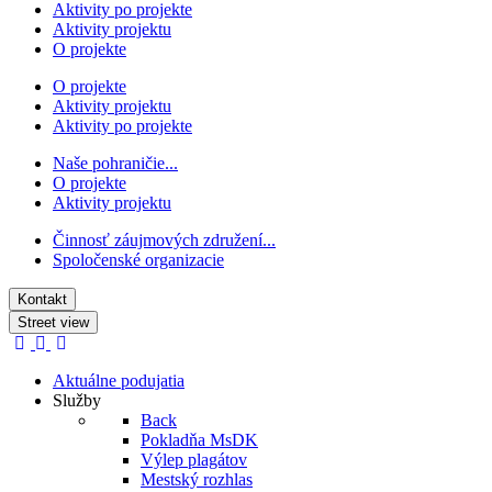
Aktivity po projekte
Aktivity projektu
O projekte
O projekte
Aktivity projektu
Aktivity po projekte
Naše pohraničie...
O projekte
Aktivity projektu
Činnosť záujmových združení...
Spoločenské organizacie
Kontakt
Street view
Aktuálne podujatia
Služby
Back
Pokladňa MsDK
Výlep plagátov
Mestský rozhlas