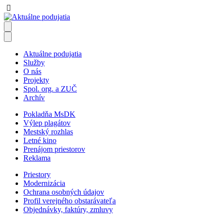
Aktuálne podujatia
Služby
O nás
Projekty
Spol. org. a ZUČ
Archív
Pokladňa MsDK
Výlep plagátov
Mestský rozhlas
Letné kino
Prenájom priestorov
Reklama
Priestory
Modernizácia
Ochrana osobných údajov
Profil verejného obstarávateľa
Objednávky, faktúry, zmluvy