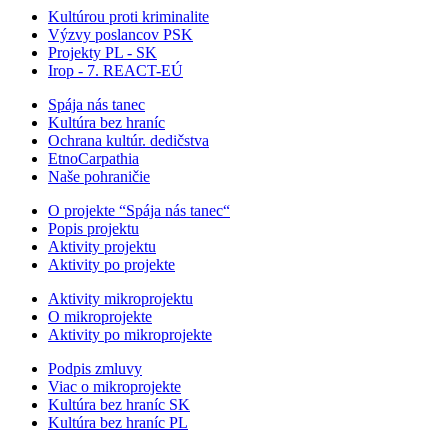
Kultúrou proti kriminalite
Výzvy poslancov PSK
Projekty PL - SK
Irop - 7. REACT-EÚ
Spája nás tanec
Kultúra bez hraníc
Ochrana kultúr. dedičstva
EtnoCarpathia
Naše pohraničie
O projekte “Spája nás tanec“
Popis projektu
Aktivity projektu
Aktivity po projekte
Aktivity mikroprojektu
O mikroprojekte
Aktivity po mikroprojekte
Podpis zmluvy
Viac o mikroprojekte
Kultúra bez hraníc SK
Kultúra bez hraníc PL