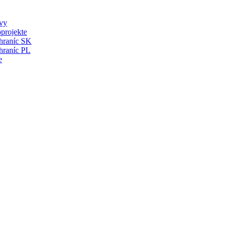
vy
projekte
 hraníc SK
hraníc PL
e