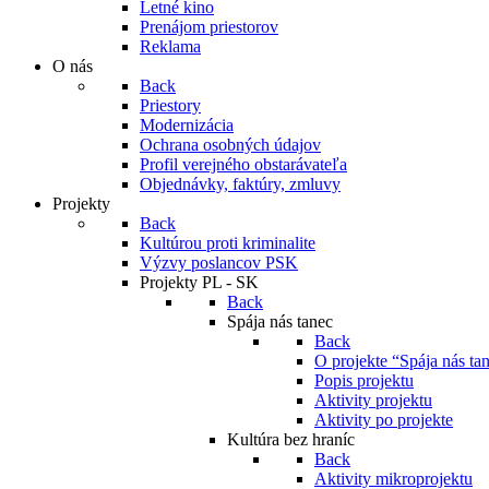
Letné kino
Prenájom priestorov
Reklama
O nás
Back
Priestory
Modernizácia
Ochrana osobných údajov
Profil verejného obstarávateľa
Objednávky, faktúry, zmluvy
Projekty
Back
Kultúrou proti kriminalite
Výzvy poslancov PSK
Projekty PL - SK
Back
Spája nás tanec
Back
O projekte “Spája nás ta
Popis projektu
Aktivity projektu
Aktivity po projekte
Kultúra bez hraníc
Back
Aktivity mikroprojektu