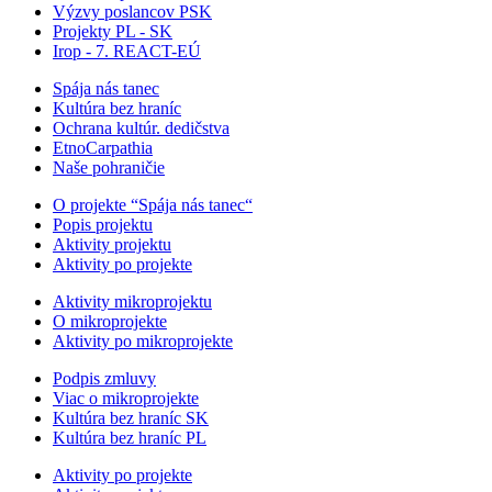
Výzvy poslancov PSK
Projekty PL - SK
Irop - 7. REACT-EÚ
Spája nás tanec
Kultúra bez hraníc
Ochrana kultúr. dedičstva
EtnoCarpathia
Naše pohraničie
O projekte “Spája nás tanec“
Popis projektu
Aktivity projektu
Aktivity po projekte
Aktivity mikroprojektu
O mikroprojekte
Aktivity po mikroprojekte
Podpis zmluvy
Viac o mikroprojekte
Kultúra bez hraníc SK
Kultúra bez hraníc PL
Aktivity po projekte