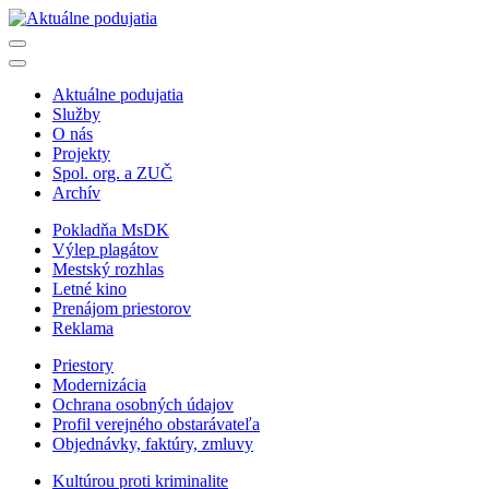
Aktuálne podujatia
Služby
O nás
Projekty
Spol. org. a ZUČ
Archív
Pokladňa MsDK
Výlep plagátov
Mestský rozhlas
Letné kino
Prenájom priestorov
Reklama
Priestory
Modernizácia
Ochrana osobných údajov
Profil verejného obstarávateľa
Objednávky, faktúry, zmluvy
Kultúrou proti kriminalite