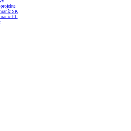
vy
projekte
 hraníc SK
hraníc PL
e