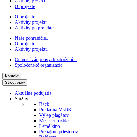
Aktivity projektu
O projekte
O projekte
Aktivity projektu
Aktivity po projekte
Naše pohraničie...
O projekte
Aktivity projektu
Činnosť záujmových združení...
Spoločenské organizacie
Kontakt
Street view
Aktuálne podujatia
Služby
Back
Pokladňa MsDK
Výlep plagátov
Mestský rozhlas
Letné kino
Prenájom priestorov