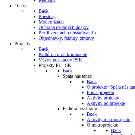
Reklama
O nás
Back
Priestory
Modernizácia
Ochrana osobných údajov
Profil verejného obstarávateľa
Objednávky, faktúry, zmluvy
Projekty
Back
Kultúrou proti kriminalite
Výzvy poslancov PSK
Projekty PL - SK
Back
Spája nás tanec
Back
O projekte “Spája nás ta
Popis projektu
Aktivity projektu
Aktivity po projekte
Kultúra bez hraníc
Back
Aktivity mikroprojektu
O mikroprojekte
Back