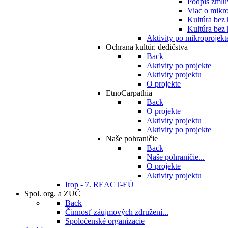
Podpis zmlu
Viac o mikro
Kultúra bez
Kultúra bez 
Aktivity po mikroprojekt
Ochrana kultúr. dedičstva
Back
Aktivity po projekte
Aktivity projektu
O projekte
EtnoCarpathia
Back
O projekte
Aktivity projektu
Aktivity po projekte
Naše pohraničie
Back
Naše pohraničie...
O projekte
Aktivity projektu
Irop - 7. REACT-EÚ
Spol. org. a ZUČ
Back
Činnosť záujmových združení...
Spoločenské organizacie