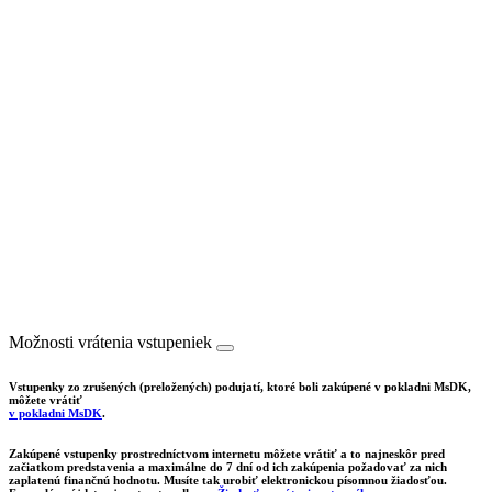
Možnosti vrátenia vstupeniek
Vstupenky zo zrušených (preložených) podujatí, ktoré boli zakúpené v pokladni MsDK,
môžete vrátiť
v pokladni MsDK
.
Zakúpené vstupenky prostredníctvom internetu môžete vrátiť a to najneskôr pred
začiatkom predstavenia a maximálne do 7 dní od ich zakúpenia požadovať za nich
zaplatenú finančnú hodnotu. Musíte tak urobiť elektronickou písomnou žiadosťou.