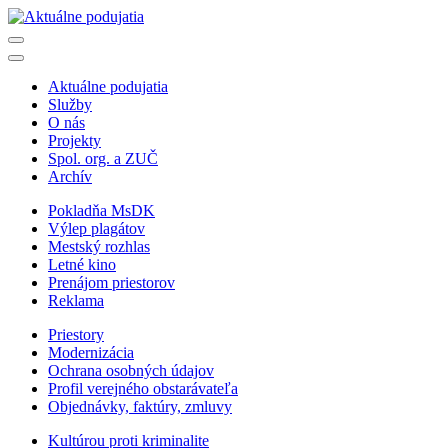
Aktuálne podujatia
Služby
O nás
Projekty
Spol. org. a ZUČ
Archív
Pokladňa MsDK
Výlep plagátov
Mestský rozhlas
Letné kino
Prenájom priestorov
Reklama
Priestory
Modernizácia
Ochrana osobných údajov
Profil verejného obstarávateľa
Objednávky, faktúry, zmluvy
Kultúrou proti kriminalite