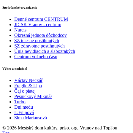
Spoločenské organizacie
Denné centrum CENTRUM
JD SK Vranov - centrum
Narcis
Okresná jednota dôchodcov
SZ telesne postihnutých
SZ zdravotne postihnutých
Únia nevidiacich a slabozrakých
Centrum voľného času
Výber z podujatí
Václav Neckář
Fragile & Lipa
Čaj o piatej
Pesničkový Mikuláš
Turbo
Dni medu
L.Filipová
Sima Martausová
© 2026
Mestský dom kultúry, prísp. org. Vranov nad Topľou