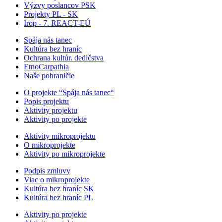
Výzvy poslancov PSK
Projekty PL - SK
Irop - 7. REACT-EÚ
Spája nás tanec
Kultúra bez hraníc
Ochrana kultúr. dedičstva
EtnoCarpathia
Naše pohraničie
O projekte “Spája nás tanec“
Popis projektu
Aktivity projektu
Aktivity po projekte
Aktivity mikroprojektu
O mikroprojekte
Aktivity po mikroprojekte
Podpis zmluvy
Viac o mikroprojekte
Kultúra bez hraníc SK
Kultúra bez hraníc PL
Aktivity po projekte