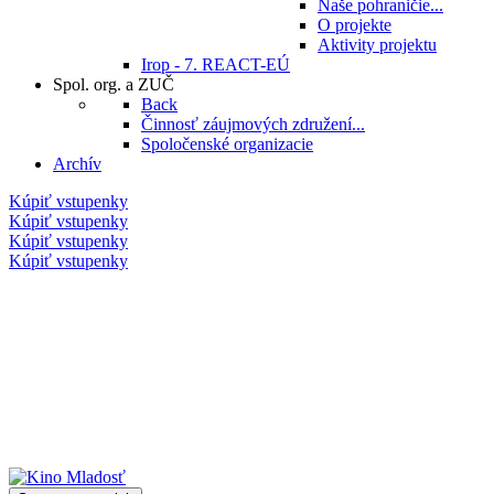
Naše pohraničie...
O projekte
Aktivity projektu
Irop - 7. REACT-EÚ
Spol. org. a ZUČ
Back
Činnosť záujmových združení...
Spoločenské organizacie
Archív
Kúpiť vstupenky
Kúpiť vstupenky
Kúpiť vstupenky
Kúpiť vstupenky