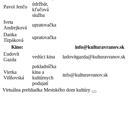
údržbár,
Pavol Jenčo
kľučová
služba
Iveta
upratovačka
Andrejková
Danka
upratovačka
Tirpáková
Kino:
info@kulturavranov.sk
Ľudovít
vedúci kina
ludovitgazda@kulturavranov.sk
Gazda
pokladníčka
Vierka
kina a
info@kulturavranov.sk
Višňovská
kultúrnych
podujatí
Virtuálna prehliadka Mestského dom kultúry