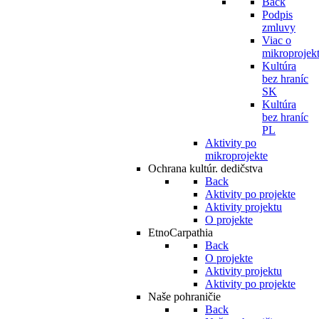
Back
Podpis
zmluvy
Viac o
mikroprojek
Kultúra
bez hraníc
SK
Kultúra
bez hraníc
PL
Aktivity po
mikroprojekte
Ochrana kultúr. dedičstva
Back
Aktivity po projekte
Aktivity projektu
O projekte
EtnoCarpathia
Back
O projekte
Aktivity projektu
Aktivity po projekte
Naše pohraničie
Back