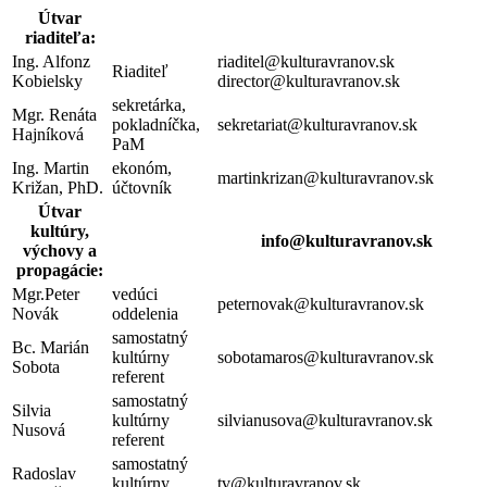
Útvar
riaditeľa:
Ing. Alfonz
riaditel@kulturavranov.sk
Riaditeľ
Kobielsky
director@kulturavranov.sk
sekretárka,
Mgr. Renáta
pokladníčka,
sekretariat@kulturavranov.sk
Hajníková
PaM
Ing. Martin
ekonóm,
martinkrizan@kulturavranov.sk
Križan, PhD.
účtovník
Útvar
kultúry,
info@kulturavranov.sk
výchovy a
propagácie:
Mgr.Peter
vedúci
peternovak@kulturavranov.sk
Novák
oddelenia
samostatný
Bc. Marián
kultúrny
sobotamaros@kulturavranov.sk
Sobota
referent
samostatný
Silvia
kultúrny
silvianusova@kulturavranov.sk
Nusová
referent
samostatný
Radoslav
kultúrny
tv@kulturavranov.sk