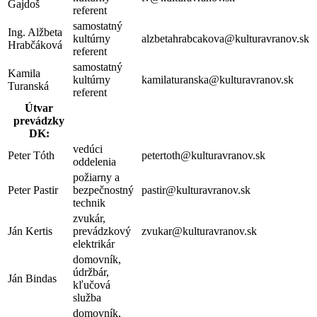
Gajdoš
referent
samostatný
Ing. Alžbeta
kultúrny
alzbetahrabcakova@kulturavranov.sk
Hrabčáková
referent
samostatný
Kamila
kultúrny
kamilaturanska@kulturavranov.sk
Turanská
referent
Útvar
prevádzky
DK:
vedúci
Peter Tóth
petertoth@kulturavranov.sk
oddelenia
požiarny a
Peter Pastir
bezpečnostný
pastir@kulturavranov.sk
technik
zvukár,
Ján Kertis
prevádzkový
zvukar@kulturavranov.sk
elektrikár
domovník,
údržbár,
Ján Bindas
kľučová
služba
domovník,