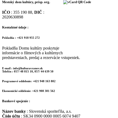
Mestský dom kultúry, prísp. org.
IČO
: 355 190 88,
DIČ
:
2020630898
Kontaktné údaje :
Pokladňa : +421 918 955 272
Pokladňa Domu kultúry poskytuje
informácie o filmových a kultúrnych
predstaveniach, predaj a rezervácie vstupeniek.
E-mail : info@kulturavranov.sk
Telefón : 057/ 48 815 10, 057/ 44 639 50
Programové oddelenie: +421 948 163 802
Ekonomické oddelenie: +421 908 381 562
Bankové spojenie :
Názov banky
: Slovenská sporiteľňa, a.s.
Číslo účtu
: SK34 0900 0000 0005 6074 9407