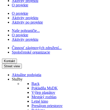
Aktivity projektu
O projekte
O projekte
Aktivity projektu
Aktivity po projekte
Naše pohraničie...
O projekte
Aktivity projektu
Činnosť záujmových združení...
Spoločenské organizacie
Kontakt
Street view
Aktuálne podujatia
Služby
Back
Pokladňa MsDK
Výlep plagátov
Mestský rozhlas
Letné kino
Prenájom priestorov