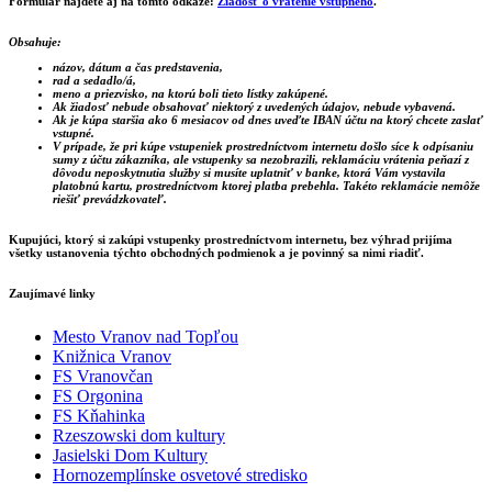
Formulár nájdete aj na tomto odkaze:
Žiadosť o vrátenie vstupného
.
Obsahuje:
názov, dátum a čas predstavenia,
rad a sedadlo/á,
meno a priezvisko, na ktorú boli tieto lístky zakúpené.
Ak žiadosť nebude obsahovať niektorý z uvedených údajov, nebude vybavená.
Ak je kúpa staršia ako 6 mesiacov od dnes uveďte IBAN účtu na ktorý chcete zaslať
vstupné.
V prípade, že pri kúpe vstupeniek prostredníctvom internetu došlo síce k odpísaniu
sumy z účtu zákazníka, ale vstupenky sa nezobrazili, reklamáciu vrátenia peňazí z
dôvodu neposkytnutia služby si musíte uplatniť v banke, ktorá Vám vystavila
platobnú kartu, prostredníctvom ktorej platba prebehla. Takéto reklamácie nemôže
riešiť prevádzkovateľ.
Kupujúci, ktorý si zakúpi vstupenky prostredníctvom internetu, bez výhrad prijíma
všetky ustanovenia týchto obchodných podmienok a je povinný sa nimi riadiť.
Zaujímavé linky
Mesto Vranov nad Topľou
Knižnica Vranov
FS Vranovčan
FS Orgonina
FS Kňahinka
Rzeszowski dom kultury
Jasielski Dom Kultury
Hornozemplínske osvetové stredisko