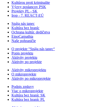
Kultúrou proti kriminalite
Výzvy poslancov PSK
Projekty PL - SK
Irop - 7. REACT-EÚ
Spája nás tanec
Kultúra bez hraníc
Ochrana kultúr. dedičstva
EtnoCarpathia
Naše pohraničie
O projekte “Spája nás tanec“
Popis projektu
Aktivity projektu
Aktivity po projekte
Aktivity mikroprojektu
O mikroprojekte
Aktivity po mikroprojekte
Podpis zmluvy
Viac o mikroprojekte
Kultúra bez hraníc SK
Kultúra bez hraníc PL