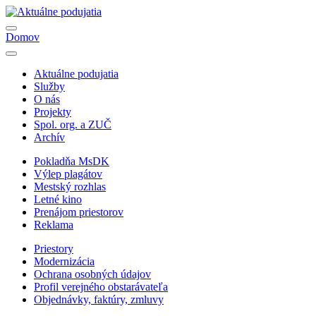
Domov
Aktuálne podujatia
Služby
O nás
Projekty
Spol. org. a ZUČ
Archív
Pokladňa MsDK
Výlep plagátov
Mestský rozhlas
Letné kino
Prenájom priestorov
Reklama
Priestory
Modernizácia
Ochrana osobných údajov
Profil verejného obstarávateľa
Objednávky, faktúry, zmluvy