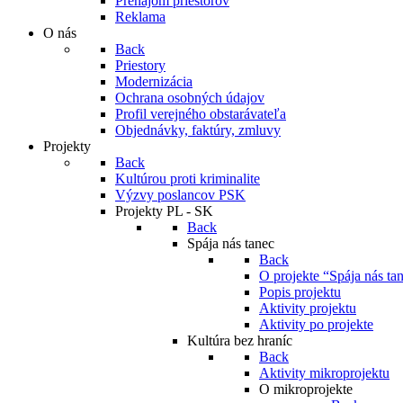
Prenájom priestorov
Reklama
O nás
Back
Priestory
Modernizácia
Ochrana osobných údajov
Profil verejného obstarávateľa
Objednávky, faktúry, zmluvy
Projekty
Back
Kultúrou proti kriminalite
Výzvy poslancov PSK
Projekty PL - SK
Back
Spája nás tanec
Back
O projekte “Spája nás ta
Popis projektu
Aktivity projektu
Aktivity po projekte
Kultúra bez hraníc
Back
Aktivity mikroprojektu
O mikroprojekte