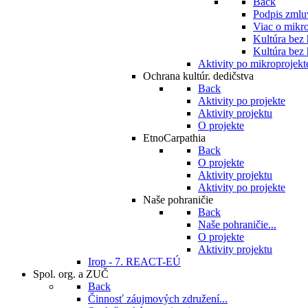
Back
Podpis zmlu
Viac o mikro
Kultúra bez
Kultúra bez 
Aktivity po mikroprojekt
Ochrana kultúr. dedičstva
Back
Aktivity po projekte
Aktivity projektu
O projekte
EtnoCarpathia
Back
O projekte
Aktivity projektu
Aktivity po projekte
Naše pohraničie
Back
Naše pohraničie...
O projekte
Aktivity projektu
Irop - 7. REACT-EÚ
Spol. org. a ZUČ
Back
Činnosť záujmových združení...