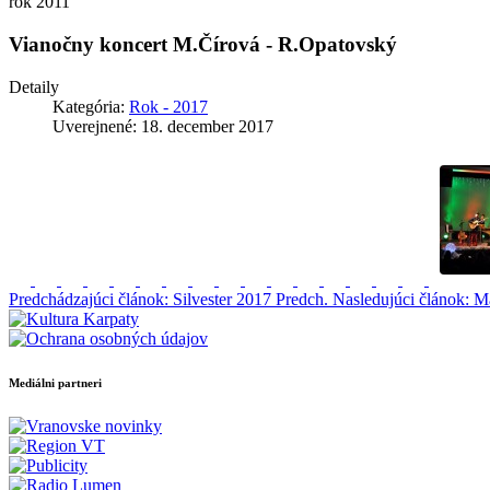
rok 2011
Vianočny koncert M.Čírová - R.Opatovský
Detaily
Kategória:
Rok - 2017
Uverejnené: 18. december 2017
Predchádzajúci článok: Silvester 2017
Predch.
Nasledujúci článok: M
Mediálni partneri