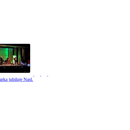
arka jubiluje
Nasl.