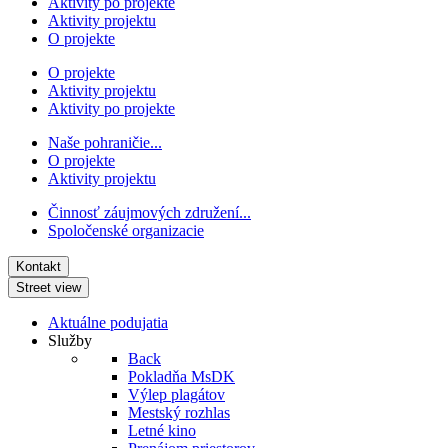
Aktivity po projekte
Aktivity projektu
O projekte
O projekte
Aktivity projektu
Aktivity po projekte
Naše pohraničie...
O projekte
Aktivity projektu
Činnosť záujmových združení...
Spoločenské organizacie
Kontakt
Street view
Aktuálne podujatia
Služby
Back
Pokladňa MsDK
Výlep plagátov
Mestský rozhlas
Letné kino