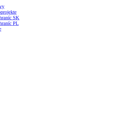
vy
projekte
 hraníc SK
hraníc PL
e