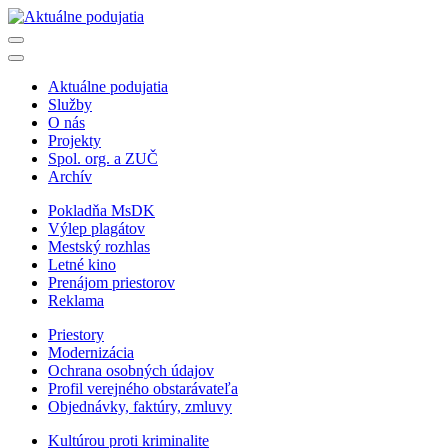
Aktuálne podujatia
Služby
O nás
Projekty
Spol. org. a ZUČ
Archív
Pokladňa MsDK
Výlep plagátov
Mestský rozhlas
Letné kino
Prenájom priestorov
Reklama
Priestory
Modernizácia
Ochrana osobných údajov
Profil verejného obstarávateľa
Objednávky, faktúry, zmluvy
Kultúrou proti kriminalite