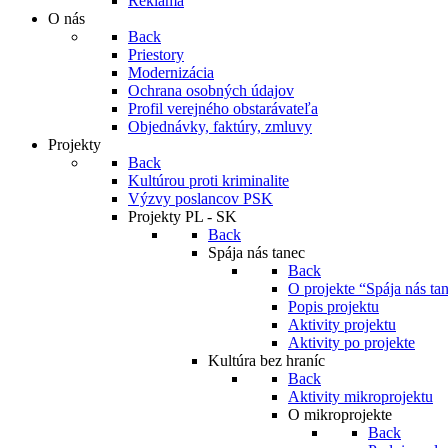
Reklama
O nás
Back
Priestory
Modernizácia
Ochrana osobných údajov
Profil verejného obstarávateľa
Objednávky, faktúry, zmluvy
Projekty
Back
Kultúrou proti kriminalite
Výzvy poslancov PSK
Projekty PL - SK
Back
Spája nás tanec
Back
O projekte “Spája nás ta
Popis projektu
Aktivity projektu
Aktivity po projekte
Kultúra bez hraníc
Back
Aktivity mikroprojektu
O mikroprojekte
Back