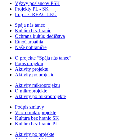
Výzvy poslancov PSK
Projekty PL - SK
Irop - 7. REACT-EÚ
Spája nás tanec
Kultúra bez hraníc
Ochrana kultúr. dedičstva
EtnoCarpathia
Naše pohraničie
O projekte “Spája nás tanec“
Popis projektu
Aktivity projektu
Aktivity po projekte
Aktivity mikroprojektu
O mikroprojekte
Aktivity po mikroprojekte
Podpis zmluvy
Viac o mikroprojekte
Kultúra bez hraníc SK
Kultúra bez hraníc PL
Aktivity po projekte