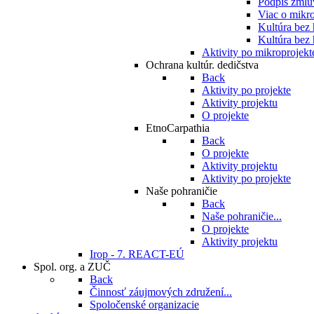
Podpis zmlu
Viac o mikro
Kultúra bez
Kultúra bez 
Aktivity po mikroprojekt
Ochrana kultúr. dedičstva
Back
Aktivity po projekte
Aktivity projektu
O projekte
EtnoCarpathia
Back
O projekte
Aktivity projektu
Aktivity po projekte
Naše pohraničie
Back
Naše pohraničie...
O projekte
Aktivity projektu
Irop - 7. REACT-EÚ
Spol. org. a ZUČ
Back
Činnosť záujmových združení...
Spoločenské organizacie