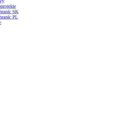
vy
projekte
 hraníc SK
hraníc PL
e