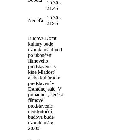
15:30 -
21:45
15:30 -
Nedeľa
21:45
Budova Domu
kultúry bude
uzamknutá ihneď
po ukončení
filmového
predstavenia v
kine Mladosť
alebo kultúrnom
predstavení v
Estrádnej sále. V
prípadoch, keď sa
filmové
predstavenie
neuskutoční,
budova bude
uzamknutá o
20:00.