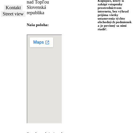
Kupujúci, ktorý si
nad Topľou
zakúpi vstupenky
Slovenská
Kontakt
prostredníctvom
internetu, bez výhrad
republika
Street view
prijíma všetky
ustanovenia týchto
obchodných podmienok
Naša poloha:
a je povinný sa nimi
riadiť.