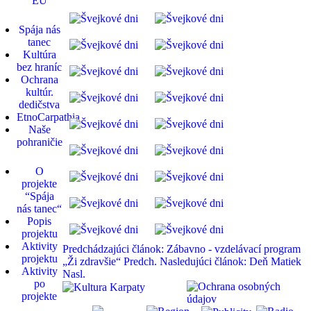
EÚ
Spája nás
tanec
Kultúra
bez hraníc
Ochrana
kultúr.
dedičstva
EtnoCarpathia
Naše
pohraničie
O
projekte
“Spája
nás tanec“
Popis
projektu
Aktivity
Predchádzajúci článok: Zábavno - vzdelávací program
projektu
„Ži zdravšie“
Predch.
Nasledujúci článok: Deň Matiek
Aktivity
Nasl.
po
projekte