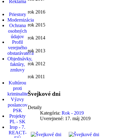
Reklama
rok 2016
Priestory
Modernizácia
rok 2015
Ochrana
osobných
údajov
rok 2014
Profil
verejného
rok 2013
obstarávateľa
Objednávky,
rok 2012
faktúry,
zmluvy
rok 2011
Kultúrou
proti
Švejkové dni
kriminalite
Výzvy
poslancov
Detaily
PSK
Kategória:
Rok - 2019
Projekty
Uverejnené: 17. máj 2019
PL - SK
Irop - 7.
REACT-