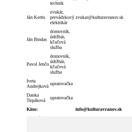
technik
zvukár,
Ján Kertis
prevádzkový
zvukar@kulturavranov.sk
elektrikár
domovník,
údržbár,
Ján Bindas
kľučová
služba
domovník,
údržbár,
Pavol Jenčo
kľučová
služba
Iveta
upratovačka
Andrejková
Danka
upratovačka
Tirpáková
Kino:
info@kulturavranov.sk
Ľudovít
vedúci kina
ludovitgazda@kulturavranov.
Gazda