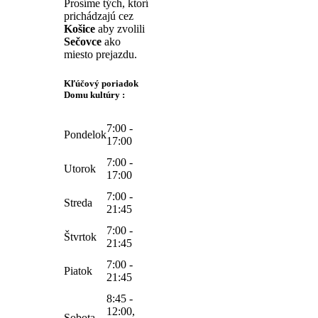
Prosíme tých, ktorí
prichádzajú cez
Košice
aby zvolili
Sečovce
ako
miesto prejazdu.
Kľúčový poriadok
Domu kultúry :
7:00 -
Pondelok
17:00
7:00 -
Utorok
17:00
7:00 -
Streda
21:45
7:00 -
Štvrtok
21:45
7:00 -
Piatok
21:45
8:45 -
12:00,
Sobota