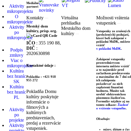
Mediálni
Aktivity
partneri
mikroprojektu
O
Kontakty
Virtuálna
Možnosti vrátenia
mikroprojekte
prehliadka
vstupeniek
Mestský dom
Aktivity
Mestského dom
kultúry, prísp. org.
Vstupenky zo zrušených
po
kultúry
(preložených) podujatí,
mikroprojekte
ktoré boli zakúpené v
pokladni MsDK, môžete
IČO
: 355 190 88,
vrátiť
DIČ
:
v pokladni MsDK
.
Podpis
2020630898
zmluvy
Zakúpené vstupenky
Viac o
prostredníctvom
mikroprojekte
Kontaktné údaje :
internetu môžete vrátiť
a to najneskôr pred
Kultúra
začiatkom predstavenia
bez hraníc
Pokladňa : +421 918
a maximálne do 7 dní od
955 272
ich zakúpenia
SK
požadovať za nich
Kultúra
zaplatenú finančnú
Pokladňa Domu
hodnotu. Musíte tak
bez hraníc
urobiť elektronickou
kultúry poskytuje
PL
písomnou žiadosťou.
informácie o
Formulár nájdete aj na
tomto odkaze:
Žiadosť
filmových a
o vrátenie vstupného
.
Aktivity
kultúrnych
po
predstaveniach,
Obsahuje:
projekte
predaj a rezervácie
Aktivity
vstupeniek.
názov, dátum a čas
projektu