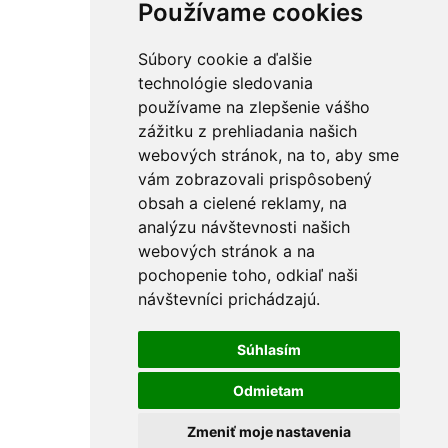
pokladníčka
Používame cookies
Vierka
kina a
info@kulturavranov.sk
Višňovská
kultúrnych
podujatí
Súbory cookie a ďalšie
technológie sledovania
Zaujímavé linky
Spoločenské organizacie
Výber z podujatí
používame na zlepšenie vášho
Mesto Vranov
Denné
Václav Neckář
zážitku z prehliadania našich
nad Topľou
centrum
Fragile & Lipa
webových stránok, na to, aby sme
Knižnica
CENTRUM
Čaj o piatej
vám zobrazovali prispôsobený
Vranov
JD SK Vranov
Pesničkový
FS Vranovčan
- centrum
Mikuláš
obsah a cielené reklamy, na
FS Orgonina
Narcis
Turbo
analýzu návštevnosti našich
FS Kňahinka
Okresná
Dni medu
webových stránok a na
Rzeszowski
jednota
L.Filipová
dom kultury
dôchodcov
Sima
pochopenie toho, odkiaľ naši
Jasielski Dom
SZ telesne
Martausová
návštevníci prichádzajú.
Kultury
postihnutých
Hornozemplínske
SZ zdravotne
osvetové
postihnutých
Súhlasím
stredisko
Únia
nevidiacich a
Odmietam
slabozrakých
Centrum
Zmeniť moje nastavenia
voľného času