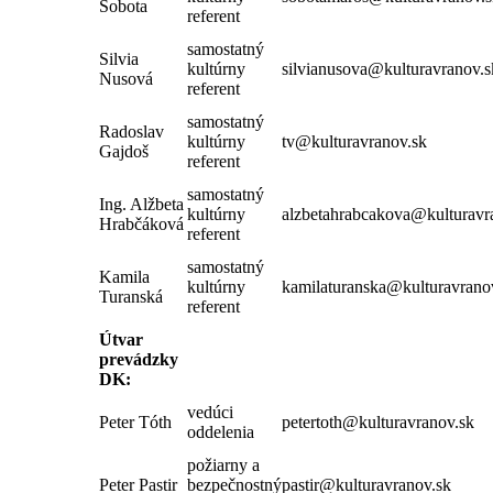
Sobota
referent
samostatný
Silvia
kultúrny
silvianusova@kulturavranov.s
Nusová
referent
samostatný
Radoslav
kultúrny
tv@kulturavranov.sk
Gajdoš
referent
samostatný
Ing. Alžbeta
kultúrny
alzbetahrabcakova@kulturavr
Hrabčáková
referent
samostatný
Kamila
kultúrny
kamilaturanska@kulturavrano
Turanská
referent
Útvar
prevádzky
DK:
vedúci
Peter Tóth
petertoth@kulturavranov.sk
oddelenia
požiarny a
Peter Pastir
bezpečnostný
pastir@kulturavranov.sk