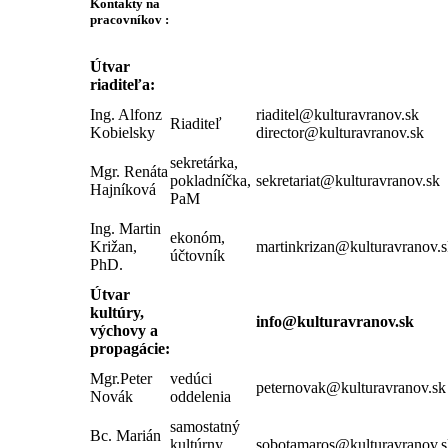
Kontakty na
pracovníkov :
Útvar
riaditeľa:
Ing. Alfonz
riaditel@kulturavranov.sk
Riaditeľ
Kobielsky
director@kulturavranov.sk
sekretárka,
Mgr. Renáta
pokladníčka,
sekretariat@kulturavranov.sk
Hajníková
PaM
Ing. Martin
ekonóm,
Križan,
martinkrizan@kulturavranov.s
účtovník
PhD.
Útvar
kultúry,
info@kulturavranov.sk
výchovy a
propagácie:
Mgr.Peter
vedúci
peternovak@kulturavranov.sk
Novák
oddelenia
samostatný
Bc. Marián
kultúrny
sobotamaros@kulturavranov.s