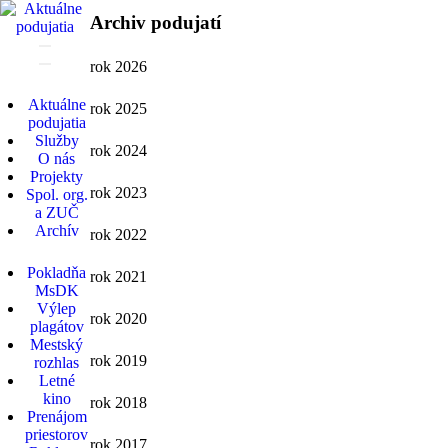
Archiv podujatí
rok 2026
Aktuálne
rok 2025
podujatia
Služby
rok 2024
O nás
Projekty
rok 2023
Spol. org.
a ZUČ
Archív
rok 2022
Pokladňa
rok 2021
MsDK
Výlep
rok 2020
plagátov
Mestský
rok 2019
rozhlas
Letné
kino
rok 2018
Prenájom
priestorov
rok 2017