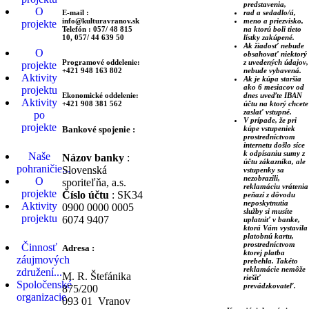
predstavenia,
O
E-mail :
rad a sedadlo/á,
info@kulturavranov.sk
meno a priezvisko,
projekte
Telefón : 057/ 48 815
na ktorú boli tieto
10, 057/ 44 639 50
lístky zakúpené.
Ak žiadosť nebude
O
obsahovať niektorý
Programové oddelenie:
z uvedených údajov,
projekte
+421 948 163 802
nebude vybavená.
Aktivity
Ak je kúpa staršia
ako 6 mesiacov od
projektu
Ekonomické oddelenie:
dnes uveďte IBAN
Aktivity
+421 908 381 562
účtu na ktorý chcete
zaslať vstupné.
po
V prípade, že pri
projekte
Bankové spojenie :
kúpe vstupeniek
prostredníctvom
internetu došlo síce
k odpísaniu sumy z
Naše
Názov banky
:
účtu zákazníka, ale
pohraničie...
Slovenská
vstupenky sa
nezobrazili,
O
sporiteľňa, a.s.
reklamáciu vrátenia
projekte
Číslo účtu
: SK34
peňazí z dôvodu
neposkytnutia
Aktivity
0900 0000 0005
služby si musíte
projektu
6074 9407
uplatniť v banke,
ktorá Vám vystavila
platobnú kartu,
prostredníctvom
Činnosť
Adresa :
ktorej platba
záujmových
prebehla. Takéto
reklamácie nemôže
združení...
M. R. Štefánika
riešiť
Spoločenské
prevádzkovateľ.
875/200
organizacie
093 01 Vranov