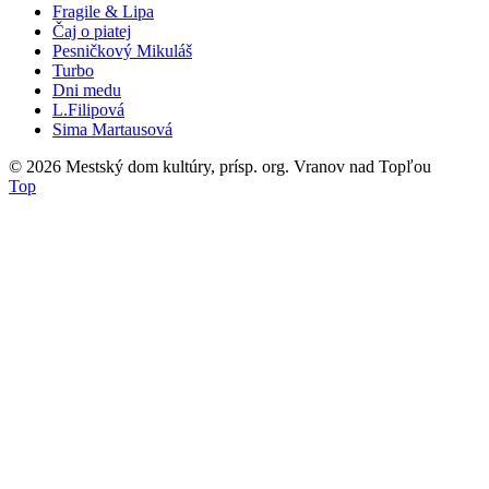
Fragile & Lipa
Čaj o piatej
Pesničkový Mikuláš
Turbo
Dni medu
L.Filipová
Sima Martausová
© 2026
Mestský dom kultúry, prísp. org. Vranov nad Topľou
Top