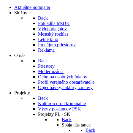
Aktuálne podujatia
Služby
Back
Pokladňa MsDK
Výlep plagátov
Mestský rozhlas
Letné kino
Prenájom priestorov
Reklama
O nás
Back
Priestory
Modernizácia
Ochrana osobných údajov
Profil verejného obstarávateľa
Objednávky, faktúry, zmluvy
Projekty
Back
Kultúrou proti kriminalite
Výzvy poslancov PSK
Projekty PL - SK
Back
Spája nás tanec
Back