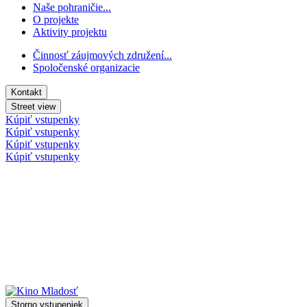
Naše pohraničie...
O projekte
Aktivity projektu
Činnosť záujmových združení...
Spoločenské organizacie
Kontakt
Street view
Kúpiť vstupenky
Kúpiť vstupenky
Kúpiť vstupenky
Kúpiť vstupenky
Storno vstupeniek