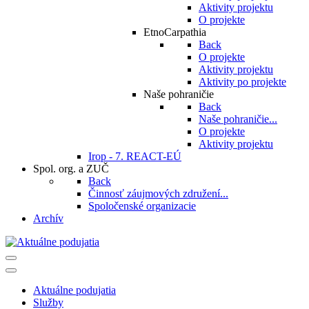
Aktivity projektu
O projekte
EtnoCarpathia
Back
O projekte
Aktivity projektu
Aktivity po projekte
Naše pohraničie
Back
Naše pohraničie...
O projekte
Aktivity projektu
Irop - 7. REACT-EÚ
Spol. org. a ZUČ
Back
Činnosť záujmových združení...
Spoločenské organizacie
Archív
Aktuálne podujatia
Služby