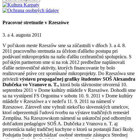
Pracovné stretnutie v Rzeszówe
3. a 4. augusta 2011
V poľskom meste Rzeszów sme sa zúčastnili v dňoch 3. a 4. 8.
2011 pracovného stretnutia za účelom ďalšieho postupu pri
podávaní mikroprojektu na našu ďalšiu cezhraničnú spoluprácu. S
poľským partnerom sme si na rok 2012 predbežne naplánovali
ďalšie neinvestičné aktivity, ktorých financovanie by bolo
realizované práve cez spomínané mikroprojekty. Do Rzeszówa sme
priviezli
výstavu propagačnej grafiky študentov SOŠ Alexandra
Dubčeka vo Vranove n. T.,
ktorá bola slávnostne otvorená 10.
septembra 2011 v Dome kultúry mládeže v Rzeszówe. Dohodli sme
sa na vystúpení FS Orgonina v sobotu 10. 9. 2011 v Dome kultúry
mládeže v Rzeszówe a v nedeľu 11. 9. 2011 na námestí v
Rzeszowe. Zároveň sme vybrali niekoľko slovenských umelcov,
ktorí odprezentujú ľudovú tvorbu na výstave tradičných remesiel
Zemplína. Na Rzeszowskom námestí sa uskutoční pod odborným
dohľadom pedagógov SOŠ A. Dubčeka z Vranova n. T. aj
prezentácia našej tradičnej kuchyne o ktorú sa postarajú žiaci školy.
Podujatiu bude predchádzať osobné stretnutie zástupcu Strednej