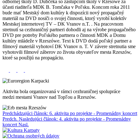
odbornej školy D. Dubčeka so zástupcom školy v Rzesowe za
účasti riaditeľa MDK B. Tomčaka v Poľsku. Koncom roka 2011
bude mať Mestský dom kultúry k dispozícii nový propagačný
materiál na DVD nosiči o svojej činnosti, ktorý vyrobí kolektív
Mestskej internetovej TV – DK Vranov n.T. . Na pracovnom
stretnutí sa cezhraničný partneri dohodli aj na výrobe propagačného
DVD pre potreby Poľského partnera o činnosti MDK a Domu
kultúry mládeže v Rzeszówe. Text k DVD dodá poľský partner a
filmový materiál vyhotoví DK Vranov n. T. V závere stretnutia sme
vyhotovili filmové záberov zo života obyvateľov mesta Rzeszów,
ktoré sa použijú na propagáciu.
Aktivita bola organizovaná v rámci cezhraničnej spolupráce
medzi mestami Vranov nad Topľou a Rzeszów.
Predchádzajúci článok: 6. aktivita po projekte - Promenádny koncert
Predch.
Nasledujúci článok: 4. aktivita po projekte - Promenádny
koncert
Nasl.