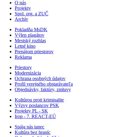
O nás
Projekty
Spol. org. a ZUČ
Archív
Pokladňa MsDK
Výlep plagátov
Mestský rozhlas
Letné kino
Prenájom priestorov
Reklama
Priestory
Modernizácia
Ochrana osobných údajov
Profil verejného obstarávateľa
Objednávky, faktúry, zmluvy
Kultúrou proti kriminalite
Výzvy poslancov PSK
Projekty PL - SK
Irop - 7. REACT-EÚ
Spája nás tanec
Kultúra bez hraníc