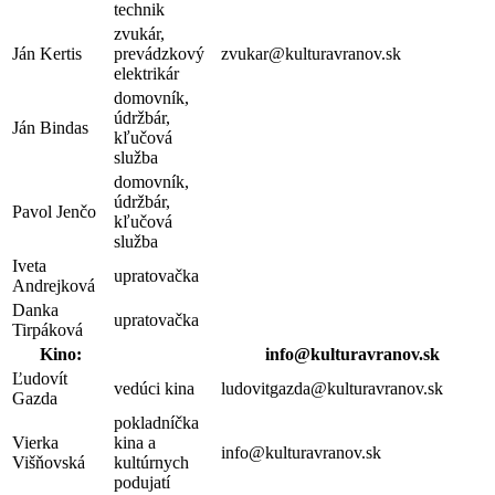
technik
zvukár,
Ján Kertis
prevádzkový
zvukar@kulturavranov.sk
elektrikár
domovník,
údržbár,
Ján Bindas
kľučová
služba
domovník,
údržbár,
Pavol Jenčo
kľučová
služba
Iveta
upratovačka
Andrejková
Danka
upratovačka
Tirpáková
Kino:
info@kulturavranov.sk
Ľudovít
vedúci kina
ludovitgazda@kulturavranov.sk
Gazda
pokladníčka
Vierka
kina a
info@kulturavranov.sk
Višňovská
kultúrnych
podujatí