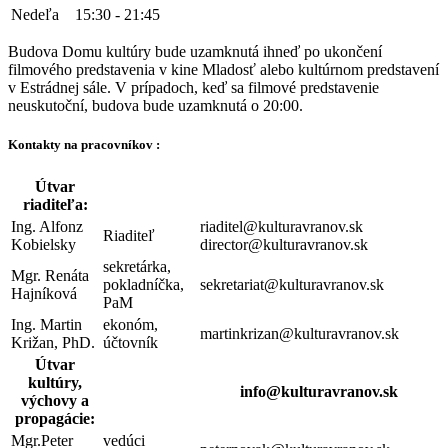
Nedeľa
15:30 - 21:45
Budova Domu kultúry bude uzamknutá ihneď po ukončení
filmového predstavenia v kine Mladosť alebo kultúrnom predstavení
v Estrádnej sále. V prípadoch, keď sa filmové predstavenie
neuskutoční, budova bude uzamknutá o 20:00.
Kontakty na pracovníkov :
Útvar
riaditeľa:
Ing. Alfonz
riaditel@kulturavranov.sk
Riaditeľ
Kobielsky
director@kulturavranov.sk
sekretárka,
Mgr. Renáta
pokladníčka,
sekretariat@kulturavranov.sk
Hajníková
PaM
Ing. Martin
ekonóm,
martinkrizan@kulturavranov.sk
Križan, PhD.
účtovník
Útvar
kultúry,
info@kulturavranov.sk
výchovy a
propagácie:
Mgr.Peter
vedúci