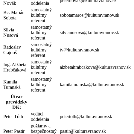
peternovak@kulturavranov.sk
Novák
oddelenia
samostatný
Bc. Marián
kultúrny
sobotamaros@kulturavranov.sk
Sobota
referent
samostatný
Silvia
kultúrny
silvianusova@kulturavranov.sk
Nusová
referent
samostatný
Radoslav
kultúrny
tv@kulturavranov.sk
Gajdoš
referent
samostatný
Ing. Alžbeta
kultúrny
alzbetahrabcakova@kulturavranov.sk
Hrabčáková
referent
samostatný
Kamila
kultúrny
kamilaturanska@kulturavranov.sk
Turanská
referent
Útvar
prevádzky
DK:
vedúci
Peter Tóth
petertoth@kulturavranov.sk
oddelenia
požiarny a
Peter Pastir
bezpečnostný
pastir@kulturavranov.sk