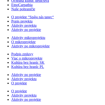
Ochrana kultúr. dedičstva
EtnoCarpathia
Naše pohraničie
O projekte “Spája nás tanec“
Popis projektu
Aktivity projektu
Aktivity po projekte
Aktivity mikroprojektu
O mikroprojekte
Aktivity po mikroprojekte
Podpis zmluvy
Viac o mikroprojekte
Kultúra bez hraníc SK
Kultúra bez hraníc PL
Aktivity po projekte
Aktivity projektu
O projekte
O projekte
Aktivity projektu
Aktivity po projekte