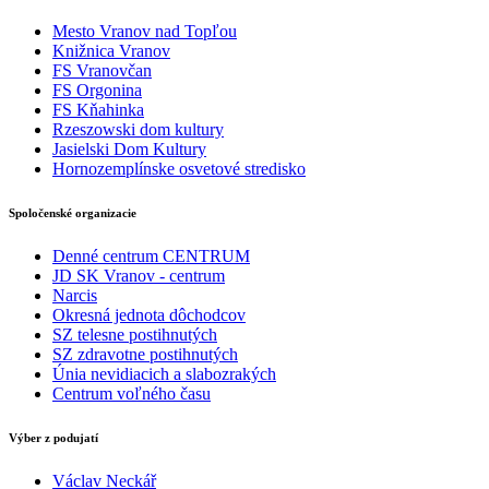
Mesto Vranov nad Topľou
Knižnica Vranov
FS Vranovčan
FS Orgonina
FS Kňahinka
Rzeszowski dom kultury
Jasielski Dom Kultury
Hornozemplínske osvetové stredisko
Spoločenské organizacie
Denné centrum CENTRUM
JD SK Vranov - centrum
Narcis
Okresná jednota dôchodcov
SZ telesne postihnutých
SZ zdravotne postihnutých
Únia nevidiacich a slabozrakých
Centrum voľného času
Výber z podujatí
Václav Neckář