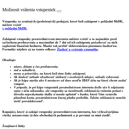
Možnosti vrátenia vstupeniek
Vstupenky zo zrušených (preložených) podujatí, ktoré boli zakúpené v pokladni MsDK,
môžete vrátiť
v pokladni MsDK
.
Zakúpené vstupenky prostredníctvom internetu môžete vrátiť a to najneskôr pred
začiatkom predstavenia a maximálne do 7 dní od ich zakúpenia požadovať za nich
zaplatenú finančnú hodnotu. Musíte tak urobiť elektronickou písomnou žiadosťou.
Formulár nájdete aj na tomto odkaze:
Žiadosť o vrátenie vstupného
.
Obsahuje:
názov, dátum a čas predstavenia,
rad a sedadlo/á,
meno a priezvisko, na ktorú boli tieto lístky zakúpené.
Ak žiadosť nebude obsahovať niektorý z uvedených údajov, nebude vybavená.
Ak je kúpa staršia ako 6 mesiacov od dnes uveďte IBAN účtu na ktorý chcete zaslať
vstupné.
V prípade, že pri kúpe vstupeniek prostredníctvom internetu došlo síce k odpísaniu
sumy z účtu zákazníka, ale vstupenky sa nezobrazili, reklamáciu vrátenia peňazí z
dôvodu neposkytnutia služby si musíte uplatniť v banke, ktorá Vám vystavila
platobnú kartu, prostredníctvom ktorej platba prebehla. Takéto reklamácie nemôže
riešiť prevádzkovateľ.
Kupujúci, ktorý si zakúpi vstupenky prostredníctvom internetu, bez výhrad prijíma
všetky ustanovenia týchto obchodných podmienok a je povinný sa nimi riadiť.
Zaujímavé linky