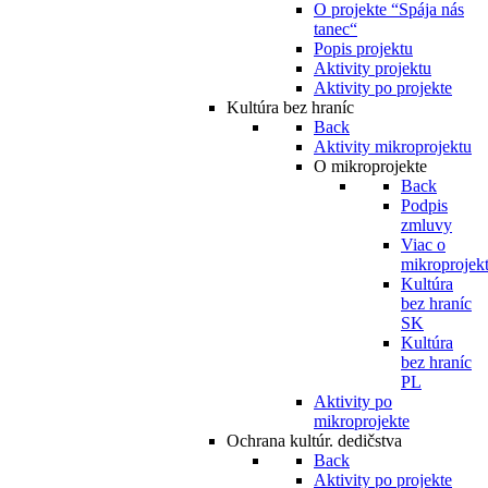
O projekte “Spája nás
tanec“
Popis projektu
Aktivity projektu
Aktivity po projekte
Kultúra bez hraníc
Back
Aktivity mikroprojektu
O mikroprojekte
Back
Podpis
zmluvy
Viac o
mikroprojek
Kultúra
bez hraníc
SK
Kultúra
bez hraníc
PL
Aktivity po
mikroprojekte
Ochrana kultúr. dedičstva
Back
Aktivity po projekte