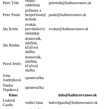
vedúci
Peter Tóth
petertoth@kulturavranov.sk
oddelenia
požiarny a
Peter Pastir
bezpečnostný
pastir@kulturavranov.sk
technik
zvukár,
Ján Kertis
prevádzkový
zvukar@kulturavranov.sk
elektrikár
domovník,
údržbár,
Ján Bindas
kľučová
služba
domovník,
údržbár,
Pavol Jenčo
kľučová
služba
Iveta
upratovačka
Andrejková
Danka
upratovačka
Tirpáková
Kino:
info@kulturavranov.sk
Ľudovít
vedúci kina
ludovitgazda@kulturavranov.sk
Gazda