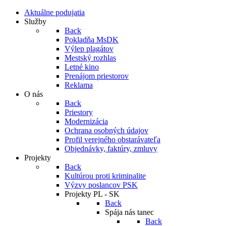
Aktuálne podujatia
Služby
Back
Pokladňa MsDK
Výlep plagátov
Mestský rozhlas
Letné kino
Prenájom priestorov
Reklama
O nás
Back
Priestory
Modernizácia
Ochrana osobných údajov
Profil verejného obstarávateľa
Objednávky, faktúry, zmluvy
Projekty
Back
Kultúrou proti kriminalite
Výzvy poslancov PSK
Projekty PL - SK
Back
Spája nás tanec
Back