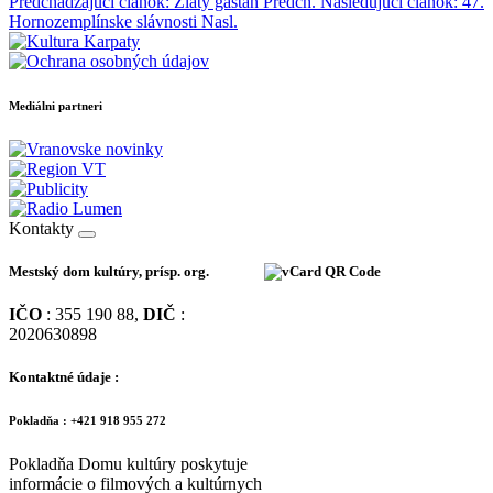
Predchádzajúci článok: Zlatý gaštan
Predch.
Nasledujúci článok: 47.
Hornozemplínske slávnosti
Nasl.
Mediálni partneri
Kontakty
Mestský dom kultúry, prísp. org.
IČO
: 355 190 88,
DIČ
:
2020630898
Kontaktné údaje :
Pokladňa : +421 918 955 272
Pokladňa Domu kultúry poskytuje
informácie o filmových a kultúrnych