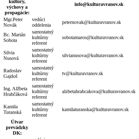
kultúry,
info@kulturavranov.sk
výchovy a
propagácie:
Mgr.Peter
vedúci
peternovak@kulturavranov.sk
Novák
oddelenia
samostatný
Bc. Marián
kultúrny
sobotamaros@kulturavranov.sk
Sobota
referent
samostatný
Silvia
kultúrny
silvianusova@kulturavranov.sk
Nusová
referent
samostatný
Radoslav
kultúrny
tv@kulturavranov.sk
Gajdoš
referent
samostatný
Ing. Alžbeta
kultúrny
alzbetahrabcakova@kulturavranov.sk
Hrabčáková
referent
samostatný
Kamila
kultúrny
kamilaturanska@kulturavranov.sk
Turanská
referent
Útvar
prevádzky
DK: