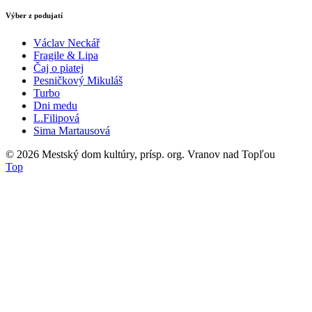
Výber z podujatí
Václav Neckář
Fragile & Lipa
Čaj o piatej
Pesničkový Mikuláš
Turbo
Dni medu
L.Filipová
Sima Martausová
© 2026
Mestský dom kultúry, prísp. org. Vranov nad Topľou
Top