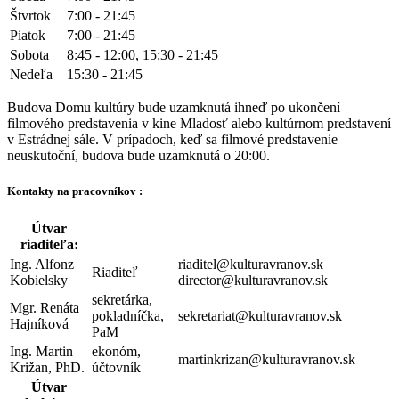
Štvrtok
7:00 - 21:45
Piatok
7:00 - 21:45
Sobota
8:45 - 12:00, 15:30 - 21:45
Nedeľa
15:30 - 21:45
Budova Domu kultúry bude uzamknutá ihneď po ukončení
filmového predstavenia v kine Mladosť alebo kultúrnom predstavení
v Estrádnej sále. V prípadoch, keď sa filmové predstavenie
neuskutoční, budova bude uzamknutá o 20:00.
Kontakty na pracovníkov :
Útvar
riaditeľa:
Ing. Alfonz
riaditel@kulturavranov.sk
Riaditeľ
Kobielsky
director@kulturavranov.sk
sekretárka,
Mgr. Renáta
pokladníčka,
sekretariat@kulturavranov.sk
Hajníková
PaM
Ing. Martin
ekonóm,
martinkrizan@kulturavranov.sk
Križan, PhD.
účtovník
Útvar