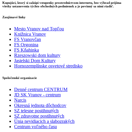
Kupujúci, ktorý si zakúpi vstupenky prostredníctvom internetu, bez výhrad prijíma
všetky ustanovenia týchto obchodných podmienok a je povinný sa nimi riadiť.
Zaujímavé linky
Mesto Vranov nad Topľou
Knižnica Vranov
FS Vranovčan
FS Orgonina
FS Kňahinka
Rzeszowski dom kultury
Jasielski Dom Kultury
Hornozemplínske osvetové stredisko
Spoločenské organizacie
Denné centrum CENTRUM
JD SK Vranov - centrum
Narcis
Okresná jednota dôchodcov
SZ telesne postihnutých
SZ zdravotne postihnutých
Únia nevidiacich a slabozrakých
Centrum voľného času