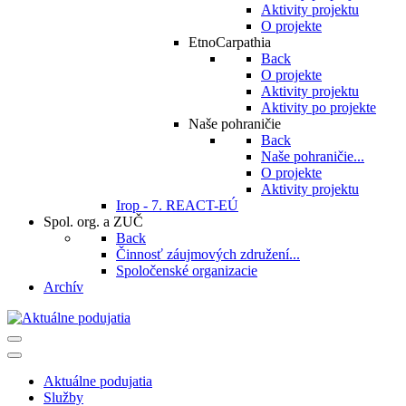
Aktivity projektu
O projekte
EtnoCarpathia
Back
O projekte
Aktivity projektu
Aktivity po projekte
Naše pohraničie
Back
Naše pohraničie...
O projekte
Aktivity projektu
Irop - 7. REACT-EÚ
Spol. org. a ZUČ
Back
Činnosť záujmových združení...
Spoločenské organizacie
Archív
Aktuálne podujatia
Služby