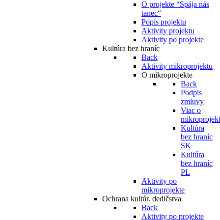
O projekte “Spája nás
tanec“
Popis projektu
Aktivity projektu
Aktivity po projekte
Kultúra bez hraníc
Back
Aktivity mikroprojektu
O mikroprojekte
Back
Podpis
zmluvy
Viac o
mikroprojek
Kultúra
bez hraníc
SK
Kultúra
bez hraníc
PL
Aktivity po
mikroprojekte
Ochrana kultúr. dedičstva
Back
Aktivity po projekte