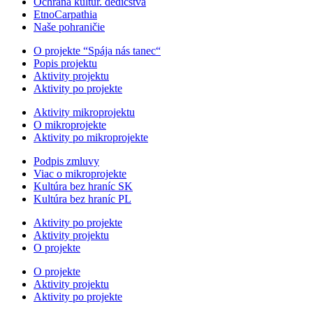
Ochrana kultúr. dedičstva
EtnoCarpathia
Naše pohraničie
O projekte “Spája nás tanec“
Popis projektu
Aktivity projektu
Aktivity po projekte
Aktivity mikroprojektu
O mikroprojekte
Aktivity po mikroprojekte
Podpis zmluvy
Viac o mikroprojekte
Kultúra bez hraníc SK
Kultúra bez hraníc PL
Aktivity po projekte
Aktivity projektu
O projekte
O projekte
Aktivity projektu
Aktivity po projekte