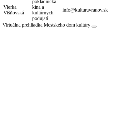
pokladníčka
Vierka
kina a
info@kulturavranov.sk
Višňovská
kultúrnych
podujatí
Virtuálna prehliadka Mestského dom kultúry