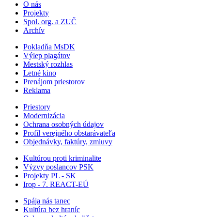
O nás
Projekty
Spol. org. a ZUČ
Archív
Pokladňa MsDK
Výlep plagátov
Mestský rozhlas
Letné kino
Prenájom priestorov
Reklama
Priestory
Modernizácia
Ochrana osobných údajov
Profil verejného obstarávateľa
Objednávky, faktúry, zmluvy
Kultúrou proti kriminalite
Výzvy poslancov PSK
Projekty PL - SK
Irop - 7. REACT-EÚ
Spája nás tanec
Kultúra bez hraníc